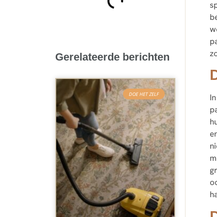
s
b
w
p
z
Gerelateerde berichten
DOE HET ZELF
I
p
h
e
n
m
g
o
h