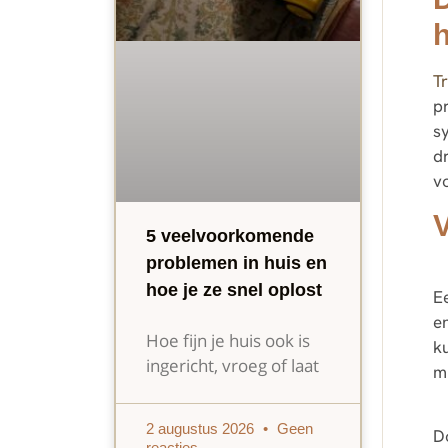
T
p
s
d
v
5 veelvoorkomende
problemen in huis en
hoe je ze snel oplost
E
e
Hoe fijn je huis ook is
k
ingericht, vroeg of laat
mi
2 augustus 2026
Geen
D
reacties