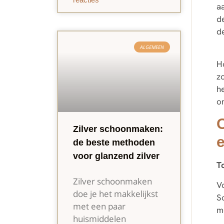
aa
de
d
ALGEMEEN
H
z
h
o
O
Zilver schoonmaken:
de beste methoden
voor glanzend zilver
T
Zilver schoonmaken
V
doe je het makkelijkst
S
met een paar
m
huismiddelen