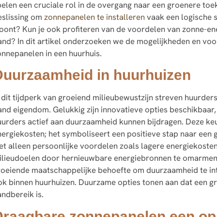
pelen een cruciale rol in de overgang naar een groenere toe
eslissing om
zonnepanelen te installeren
vaak een logische s
oont? Kun je ook profiteren van de voordelen van zonne-en
and? In dit artikel onderzoeken we de mogelijkheden en voor
onnepanelen in een huurhuis.
Duurzaamheid in huurhuizen
n dit tijdperk van groeiend milieubewustzijn streven huurde
and eigendom. Gelukkig zijn innovatieve opties beschikba
uurders actief aan duurzaamheid kunnen bijdragen. Deze ke
nergiekosten; het symboliseert een positieve stap naar een
iet alleen persoonlijke voordelen zoals lagere energiekoste
ilieudoelen door hernieuwbare energiebronnen te omarmen
roeiende maatschappelijke behoefte om duurzaamheid te inte
ok binnen huurhuizen. Duurzame opties tonen aan dat een gr
andbereik is.
Draagbare zonnepanelen een op