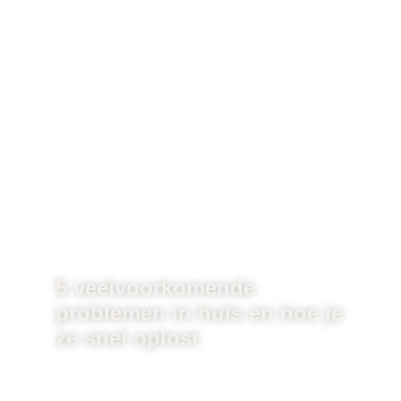
5 veelvoorkomende
problemen in huis en hoe je
ze snel oplost
Hoe fijn je huis ook is ingericht, vroeg of
laat loop je ...