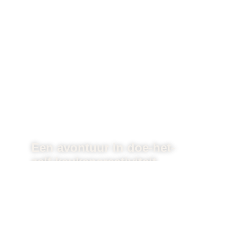
Een avontuur in doe-het-
zelf keukencreativiteit
In een wereld waar culinaire ontdekkingen
en meesterlijke smaken hoogtij vieren, is
...
Lees verder »
20 januari, 2024