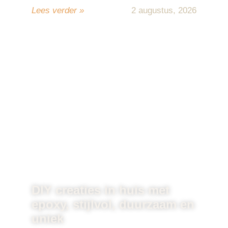
Lees verder »
2 augustus, 2026
DIY creaties in huis met
epoxy, stijlvol, duurzaam en
uniek