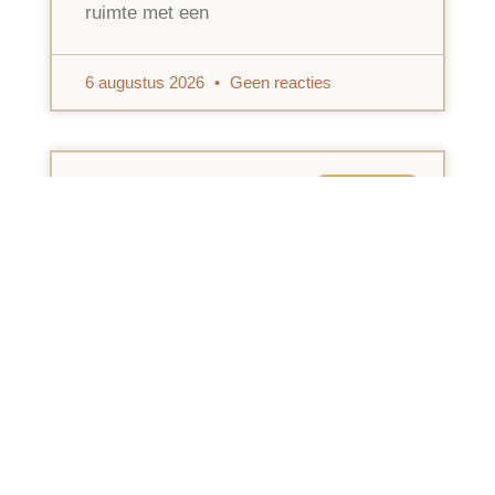
ruimte met een
6 augustus 2026
Geen reacties
DOE HET ZELF
5 veelvoorkomende problemen in
huis en hoe je ze snel oplost
Hoe fijn je huis ook is ingericht, vroeg