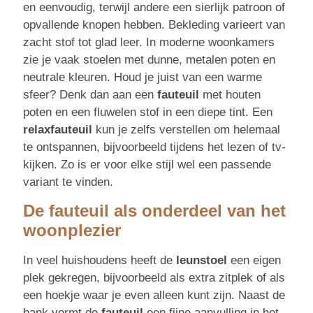
en eenvoudig, terwijl andere een sierlijk patroon of
opvallende knopen hebben. Bekleding varieert van
zacht stof tot glad leer. In moderne woonkamers
zie je vaak stoelen met dunne, metalen poten en
neutrale kleuren. Houd je juist van een warme
sfeer? Denk dan aan een
fauteuil
met houten
poten en een fluwelen stof in een diepe tint. Een
relaxfauteuil
kun je zelfs verstellen om helemaal
te ontspannen, bijvoorbeeld tijdens het lezen of tv-
kijken. Zo is er voor elke stijl wel een passende
variant te vinden.
De fauteuil als onderdeel van het
woonplezier
In veel huishoudens heeft de
leunstoel
een eigen
plek gekregen, bijvoorbeeld als extra zitplek of als
een hoekje waar je even alleen kunt zijn. Naast de
bank vormt de
fauteuil
een fijne aanvulling in het