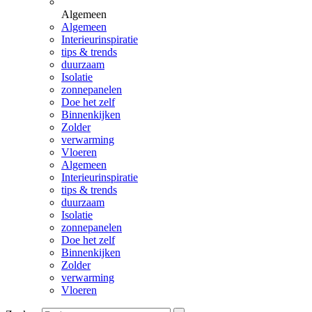
Algemeen
Algemeen
Interieurinspiratie
tips & trends
duurzaam
Isolatie
zonnepanelen
Doe het zelf
Binnenkijken
Zolder
verwarming
Vloeren
Algemeen
Interieurinspiratie
tips & trends
duurzaam
Isolatie
zonnepanelen
Doe het zelf
Binnenkijken
Zolder
verwarming
Vloeren