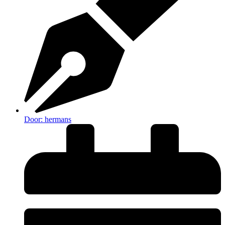
Door:
hermans