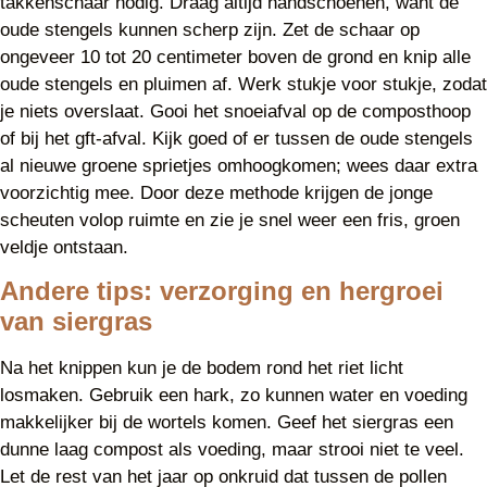
takkenschaar nodig. Draag altijd handschoenen, want de
oude stengels kunnen scherp zijn. Zet de schaar op
ongeveer 10 tot 20 centimeter boven de grond en knip alle
oude stengels en pluimen af. Werk stukje voor stukje, zodat
je niets overslaat. Gooi het snoeiafval op de composthoop
of bij het gft-afval. Kijk goed of er tussen de oude stengels
al nieuwe groene sprietjes omhoogkomen; wees daar extra
voorzichtig mee. Door deze methode krijgen de jonge
scheuten volop ruimte en zie je snel weer een fris, groen
veldje ontstaan.
Andere tips: verzorging en hergroei
van siergras
Na het knippen kun je de bodem rond het riet licht
losmaken. Gebruik een hark, zo kunnen water en voeding
makkelijker bij de wortels komen. Geef het siergras een
dunne laag compost als voeding, maar strooi niet te veel.
Let de rest van het jaar op onkruid dat tussen de pollen