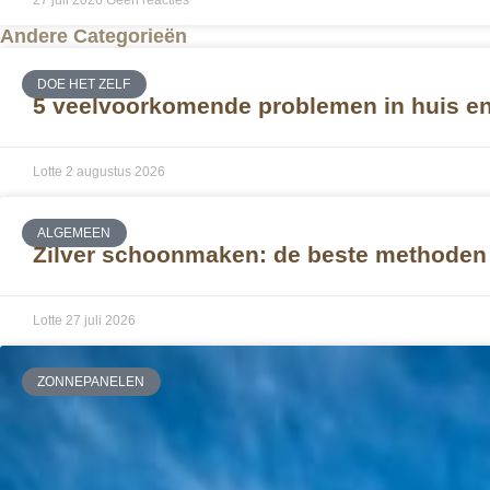
Andere Categorieën
DOE HET ZELF
5 veelvoorkomende problemen in huis en 
Lotte
2 augustus 2026
ALGEMEEN
Zilver schoonmaken: de beste methoden 
Lotte
27 juli 2026
ZONNEPANELEN