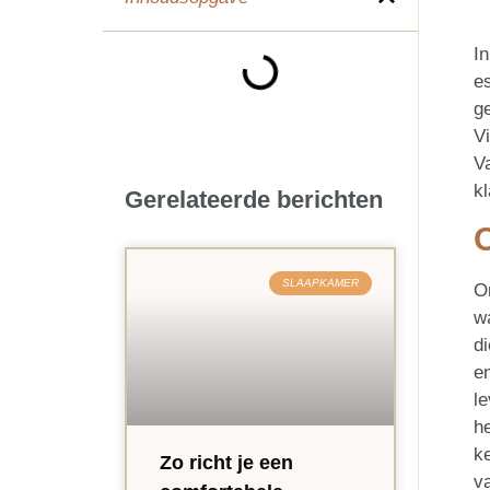
In
es
g
V
Va
k
Gerelateerde berichten
O
SLAAPKAMER
Om
w
d
e
le
h
k
Zo richt je een
v