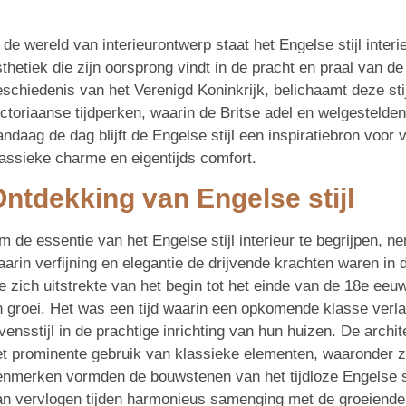
 de wereld van interieurontwerp staat het Engelse stijl interi
thetiek die zijn oorsprong vindt in de pracht en praal van d
eschiedenis van het Verenigd Koninkrijk, belichaamt deze sti
ictoriaanse tijdperken, waarin de Britse adel en welgestelde
ndaag de dag blijft de Engelse stijl een inspiratiebron voor 
lassieke charme en eigentijds comfort.
ntdekking van Engelse stijl
 de essentie van het Engelse stijl interieur te begrijpen, n
aarin verfijning en elegantie de drijvende krachten waren i
ie zich uitstrekte van het begin tot het einde van de 18e ee
n groei. Het was een tijd waarin een opkomende klasse verl
vensstijl in de prachtige inrichting van hun huizen. De archi
et prominente gebruik van klassieke elementen, waaronder zui
enmerken vormden de bouwstenen van het tijdloze Engelse stij
an vervlogen tijden harmonieus samenging met de groeiende