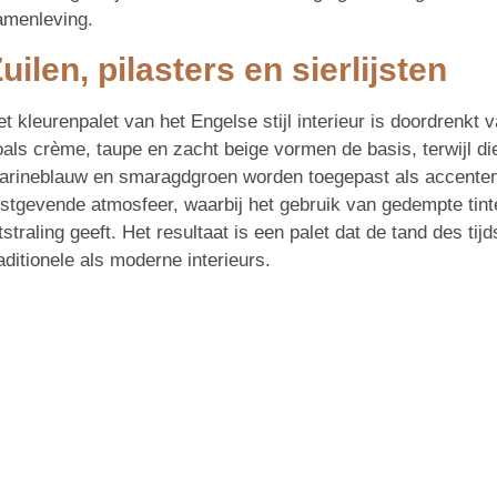
amenleving.
uilen, pilasters en sierlijsten
t kleurenpalet van het Engelse stijl interieur is doordrenkt v
oals crème, taupe en zacht beige vormen de basis, terwijl d
arineblauw en smaragdgroen worden toegepast als accenten
ustgevende atmosfeer, waarbij het gebruik van gedempte tinte
tstraling geeft. Het resultaat is een palet dat de tand des ti
aditionele als moderne interieurs.