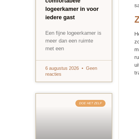
comfortabele
s
logeerkamer in voor
Z
iedere gast
Een fijne logeerkamer is
He
meer dan een ruimte
z
met een
m
r
ui
6 augustus 2026
Geen
tr
reacties
DOE HET ZELF