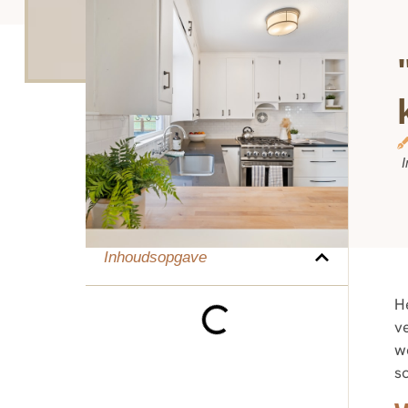
I
Inhoudsopgave
H
ve
w
s