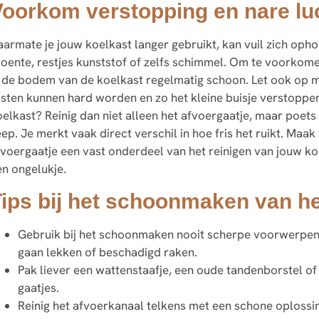
oorkom verstopping en nare luc
aarmate je jouw koelkast langer gebruikt, kan vuil zich opho
roente, restjes kunststof of zelfs schimmel. Om te voorkome
e de bodem van de koelkast regelmatig schoon. Let ook op m
esten kunnen hard worden en zo het kleine buisje verstoppen.
oelkast? Reinig dan niet alleen het afvoergaatje, maar poet
eep. Je merkt vaak direct verschil in hoe fris het ruikt. Ma
fvoergaatje een vast onderdeel van het reinigen van jouw ko
en ongelukje.
ips bij het schoonmaken van he
Gebruik bij het schoonmaken nooit scherpe voorwerpen 
gaan lekken of beschadigd raken.
Pak liever een wattenstaafje, een oude tandenborstel of 
gaatjes.
Reinig het afvoerkanaal telkens met een schone oplossi