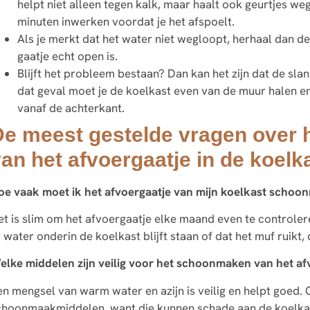
helpt niet alleen tegen kalk, maar haalt ook geurtjes weg
minuten inwerken voordat je het afspoelt.
Als je merkt dat het water niet wegloopt, herhaal dan d
gaatje echt open is.
Blijft het probleem bestaan? Dan kan het zijn dat de slan
dat geval moet je de koelkast even van de muur halen e
vanaf de achterkant.
De meest gestelde vragen over
an het afvoergaatje in de koelk
oe vaak moet ik het afvoergaatje van mijn koelkast scho
et is slim om het afvoergaatje elke maand even te controler
 water onderin de koelkast blijft staan of dat het muf ruikt
elke middelen zijn veilig voor het schoonmaken van het af
en mengsel van warm water en azijn is veilig en helpt goed.
choonmaakmiddelen, want die kunnen schade aan de koelka