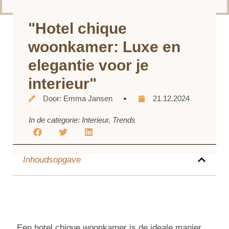
"Hotel chique
woonkamer: Luxe en
elegantie voor je
interieur"
Door:
Emma Jansen
21.12.2024
In de categorie:
Interieur
,
Trends
Inhoudsopgave
Een hotel chique woonkamer is de ideale manier