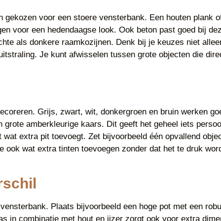
n gekozen voor een stoere vensterbank. Een houten plank of 
gen voor een hedendaagse look. Ook beton past goed bij dez
lichte als donkere raamkozijnen. Denk bij je keuzes niet al
 uitstraling. Je kunt afwisselen tussen grote objecten die di
 decoreren. Grijs, zwart, wit, donkergroen en bruin werken 
grote amberkleurige kaars. Dit geeft het geheel iets persoo
et wat extra pit toevoegt. Zet bijvoorbeeld één opvallend obj
ook wat extra tinten toevoegen zonder dat het te druk wordt. 
rschil
 vensterbank. Plaats bijvoorbeeld een hoge pot met een robuu
as in combinatie met hout en ijzer zorgt ook voor extra dime