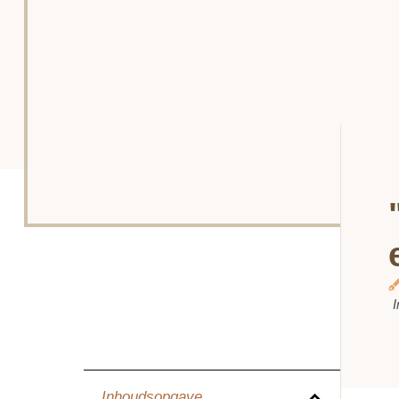
I
Inhoudsopgave