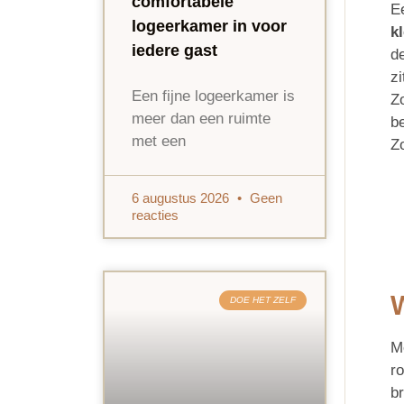
comfortabele
E
logeerkamer in voor
k
iedere gast
d
z
Een fijne logeerkamer is
Z
meer dan een ruimte
b
met een
Zo
6 augustus 2026
Geen
reacties
W
DOE HET ZELF
M
ro
br