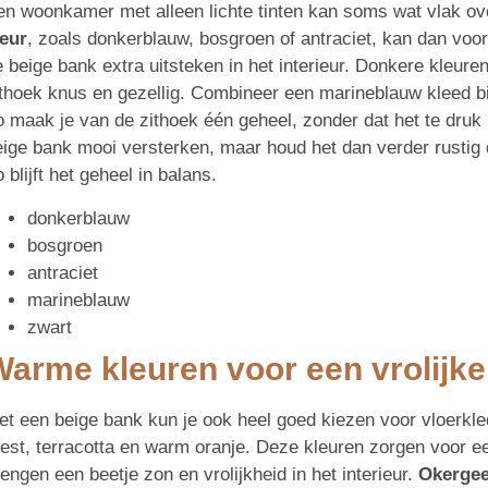
en woonkamer met alleen lichte tinten kan soms wat vlak o
leur
, zoals donkerblauw, bosgroen of antraciet, kan dan voor
e beige bank extra uitsteken in het interieur. Donkere kleu
ithoek knus en gezellig. Combineer een marineblauw kleed bi
o maak je van de zithoek één geheel, zonder dat het te druk 
eige bank mooi versterken, maar houd het dan verder rustig
 blijft het geheel in balans.
donkerblauw
bosgroen
antraciet
marineblauw
zwart
arme kleuren voor een vrolijke
et een beige bank kun je ook heel goed kiezen voor vloerkl
est, terracotta en warm oranje. Deze kleuren zorgen voor een
engen een beetje zon en vrolijkheid in het interieur.
Okergee