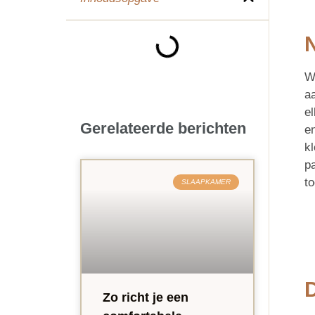
N
W
aa
e
Gerelateerde berichten
en
kl
pa
to
SLAAPKAMER
D
Zo richt je een