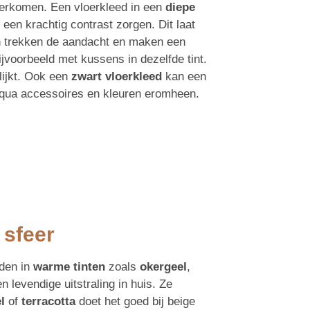
verkomen. Een vloerkleed in een
diepe
 een krachtig contrast zorgen. Dit laat
ren trekken de aandacht en maken een
jvoorbeeld met kussens in dezelfde tint.
lijkt. Ook een
zwart vloerkleed
kan een
 qua accessoires en kleuren eromheen.
 sfeer
eden in
warme tinten
zoals
okergeel
,
 levendige uitstraling in huis. Ze
l
of
terracotta
doet het goed bij beige