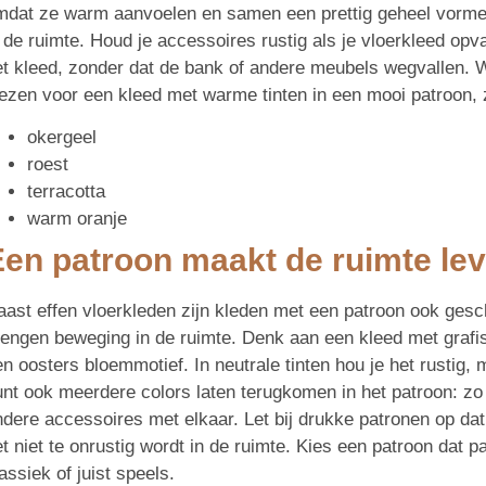
mdat ze warm aanvoelen en samen een prettig geheel vormen. 
 de ruimte. Houd je accessoires rustig als je vloerkleed opva
et kleed, zonder dat de bank of andere meubels wegvallen. 
iezen voor een kleed met warme tinten in een mooi patroon, z
okergeel
roest
terracotta
warm oranje
Een patroon maakt de ruimte le
aast effen vloerkleden zijn kleden met een patroon ook gesch
rengen beweging in de ruimte. Denk aan een kleed met grafisc
n oosters bloemmotief. In neutrale tinten hou je het rustig, m
unt ook meerdere colors laten terugkomen in het patroon: zo 
ndere accessoires met elkaar. Let bij drukke patronen op dat
t niet te onrustig wordt in de ruimte. Kies een patroon dat pas
assiek of juist speels.