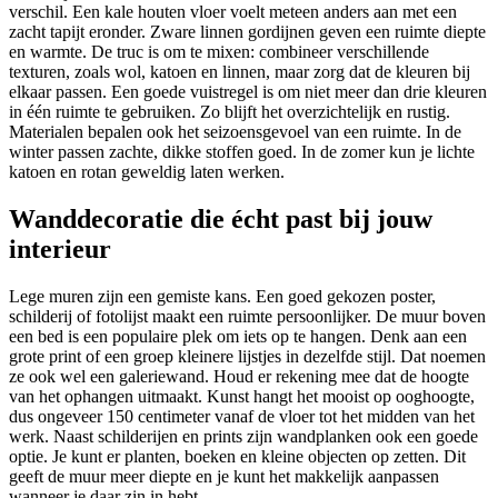
verschil. Een kale houten vloer voelt meteen anders aan met een
zacht tapijt eronder. Zware linnen gordijnen geven een ruimte diepte
en warmte. De truc is om te mixen: combineer verschillende
texturen, zoals wol, katoen en linnen, maar zorg dat de kleuren bij
elkaar passen. Een goede vuistregel is om niet meer dan drie kleuren
in één ruimte te gebruiken. Zo blijft het overzichtelijk en rustig.
Materialen bepalen ook het seizoensgevoel van een ruimte. In de
winter passen zachte, dikke stoffen goed. In de zomer kun je lichte
katoen en rotan geweldig laten werken.
Wanddecoratie die écht past bij jouw
interieur
Lege muren zijn een gemiste kans. Een goed gekozen poster,
schilderij of fotolijst maakt een ruimte persoonlijker. De muur boven
een bed is een populaire plek om iets op te hangen. Denk aan een
grote print of een groep kleinere lijstjes in dezelfde stijl. Dat noemen
ze ook wel een galeriewand. Houd er rekening mee dat de hoogte
van het ophangen uitmaakt. Kunst hangt het mooist op ooghoogte,
dus ongeveer 150 centimeter vanaf de vloer tot het midden van het
werk. Naast schilderijen en prints zijn wandplanken ook een goede
optie. Je kunt er planten, boeken en kleine objecten op zetten. Dit
geeft de muur meer diepte en je kunt het makkelijk aanpassen
wanneer je daar zin in hebt.