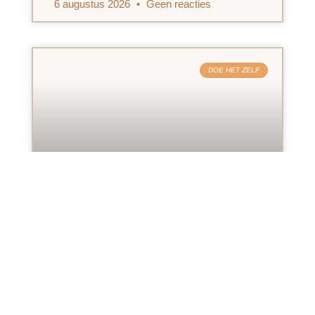
6 augustus 2026
Geen reacties
DOE HET ZELF
5 veelvoorkomende problemen in
huis en hoe je ze snel oplost
Hoe fijn je huis ook is ingericht, vroeg
of laat
2 augustus 2026
Geen reacties