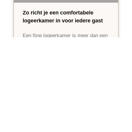
Zo richt je een comfortabele
logeerkamer in voor iedere gast
Een fijne logeerkamer is meer dan een
ruimte met een
6 augustus 2026
Geen reacties
DOE HET ZELF