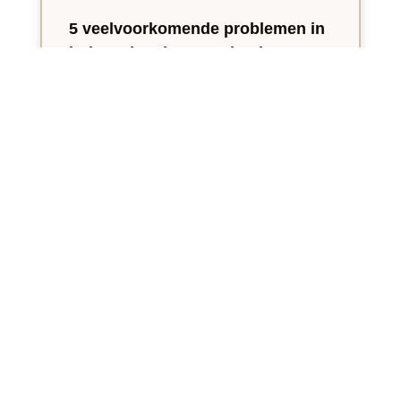
5 veelvoorkomende problemen in
huis en hoe je ze snel oplost
Hoe fijn je huis ook is ingericht, vroeg
of laat
2 augustus 2026
Geen reacties
Andere Categorieën
SLAAPKAMER