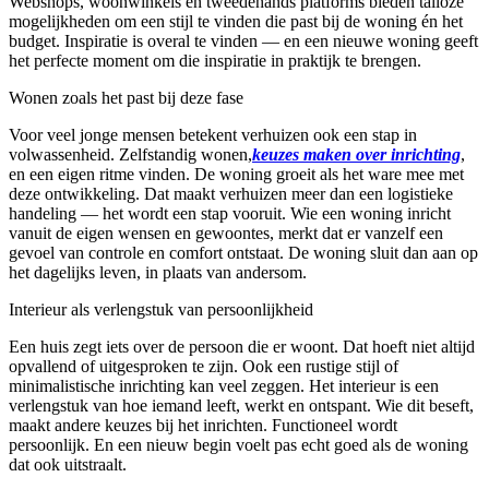
Webshops, woonwinkels en tweedehands platforms bieden talloze
mogelijkheden om een stijl te vinden die past bij de woning én het
budget. Inspiratie is overal te vinden — en een nieuwe woning geeft
het perfecte moment om die inspiratie in praktijk te brengen.
Wonen zoals het past bij deze fase
Voor veel jonge mensen betekent verhuizen ook een stap in
volwassenheid. Zelfstandig wonen,
keuzes maken over inrichting
,
en een eigen ritme vinden. De woning groeit als het ware mee met
deze ontwikkeling. Dat maakt verhuizen meer dan een logistieke
handeling — het wordt een stap vooruit. Wie een woning inricht
vanuit de eigen wensen en gewoontes, merkt dat er vanzelf een
gevoel van controle en comfort ontstaat. De woning sluit dan aan op
het dagelijks leven, in plaats van andersom.
Interieur als verlengstuk van persoonlijkheid
Een huis zegt iets over de persoon die er woont. Dat hoeft niet altijd
opvallend of uitgesproken te zijn. Ook een rustige stijl of
minimalistische inrichting kan veel zeggen. Het interieur is een
verlengstuk van hoe iemand leeft, werkt en ontspant. Wie dit beseft,
maakt andere keuzes bij het inrichten. Functioneel wordt
persoonlijk. En een nieuw begin voelt pas echt goed als de woning
dat ook uitstraalt.