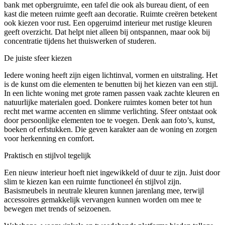
bank met opbergruimte, een tafel die ook als bureau dient, of een
kast die meteen ruimte geeft aan decoratie. Ruimte creëren betekent
ook kiezen voor rust. Een opgeruimd interieur met rustige kleuren
geeft overzicht. Dat helpt niet alleen bij ontspannen, maar ook bij
concentratie tijdens het thuiswerken of studeren.
De juiste sfeer kiezen
Iedere woning heeft zijn eigen lichtinval, vormen en uitstraling. Het
is de kunst om die elementen te benutten bij het kiezen van een stijl.
In een lichte woning met grote ramen passen vaak zachte kleuren en
natuurlijke materialen goed. Donkere ruimtes komen beter tot hun
recht met warme accenten en slimme verlichting. Sfeer ontstaat ook
door persoonlijke elementen toe te voegen. Denk aan foto’s, kunst,
boeken of erfstukken. Die geven karakter aan de woning en zorgen
voor herkenning en comfort.
Praktisch en stijlvol tegelijk
Een nieuw interieur hoeft niet ingewikkeld of duur te zijn. Juist door
slim te kiezen kan een ruimte functioneel én stijlvol zijn.
Basismeubels in neutrale kleuren kunnen jarenlang mee, terwijl
accessoires gemakkelijk vervangen kunnen worden om mee te
bewegen met trends of seizoenen.