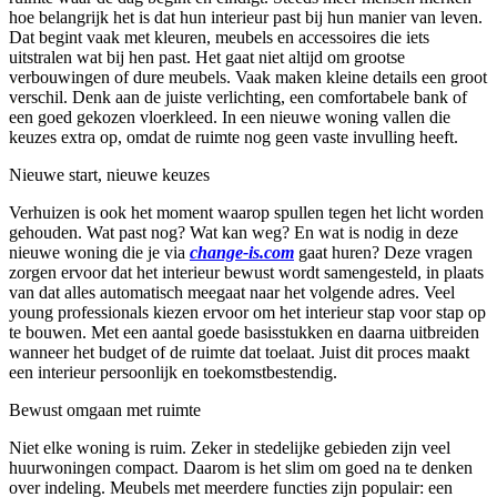
hoe belangrijk het is dat hun interieur past bij hun manier van leven.
Dat begint vaak met kleuren, meubels en accessoires die iets
uitstralen wat bij hen past. Het gaat niet altijd om grootse
verbouwingen of dure meubels. Vaak maken kleine details een groot
verschil. Denk aan de juiste verlichting, een comfortabele bank of
een goed gekozen vloerkleed. In een nieuwe woning vallen die
keuzes extra op, omdat de ruimte nog geen vaste invulling heeft.
Nieuwe start, nieuwe keuzes
Verhuizen is ook het moment waarop spullen tegen het licht worden
gehouden. Wat past nog? Wat kan weg? En wat is nodig in deze
nieuwe woning die je via
change-is.com
gaat huren? Deze vragen
zorgen ervoor dat het interieur bewust wordt samengesteld, in plaats
van dat alles automatisch meegaat naar het volgende adres. Veel
young professionals kiezen ervoor om het interieur stap voor stap op
te bouwen. Met een aantal goede basisstukken en daarna uitbreiden
wanneer het budget of de ruimte dat toelaat. Juist dit proces maakt
een interieur persoonlijk en toekomstbestendig.
Bewust omgaan met ruimte
Niet elke woning is ruim. Zeker in stedelijke gebieden zijn veel
huurwoningen compact. Daarom is het slim om goed na te denken
over indeling. Meubels met meerdere functies zijn populair: een