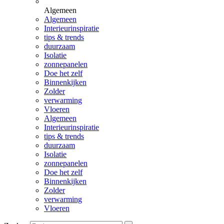
Algemeen
Algemeen
Interieurinspiratie
tips & trends
duurzaam
Isolatie
zonnepanelen
Doe het zelf
Binnenkijken
Zolder
verwarming
Vloeren
Algemeen
Interieurinspiratie
tips & trends
duurzaam
Isolatie
zonnepanelen
Doe het zelf
Binnenkijken
Zolder
verwarming
Vloeren