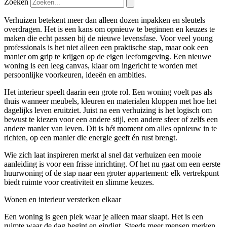
Zoeken
Verhuizen betekent meer dan alleen dozen inpakken en sleutels
overdragen. Het is een kans om opnieuw te beginnen en keuzes te
maken die echt passen bij de nieuwe levensfase. Voor veel young
professionals is het niet alleen een praktische stap, maar ook een
manier om grip te krijgen op de eigen leefomgeving. Een nieuwe
woning is een leeg canvas, klaar om ingericht te worden met
persoonlijke voorkeuren, ideeën en ambities.
Het interieur speelt daarin een grote rol. Een woning voelt pas als
thuis wanneer meubels, kleuren en materialen kloppen met hoe het
dagelijks leven eruitziet. Juist na een verhuizing is het logisch om
bewust te kiezen voor een andere stijl, een andere sfeer of zelfs een
andere manier van leven. Dit is hét moment om alles opnieuw in te
richten, op een manier die energie geeft én rust brengt.
Wie zich laat inspireren merkt al snel dat verhuizen een mooie
aanleiding is voor een frisse inrichting. Of het nu gaat om een eerste
huurwoning of de stap naar een groter appartement: elk vertrekpunt
biedt ruimte voor creativiteit en slimme keuzes.
Wonen en interieur versterken elkaar
Een woning is geen plek waar je alleen maar slaapt. Het is een
ruimte waar de dag begint en eindigt. Steeds meer mensen merken